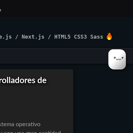
o
e.js
/
Next.js
/
HTML5 CSS3 Sass
◕‿‿◕
rolladores de
stema operativo