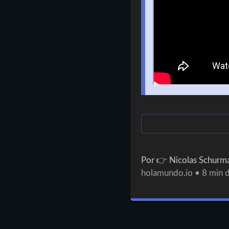
Por 👉
Nicolas Schurm
holamundo.io
•
8
min d