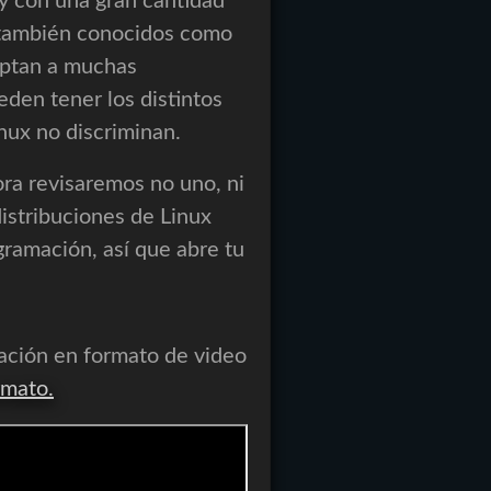
 y con una gran cantidad
 también conocidos como
daptan a muchas
den tener los distintos
inux no discriminan.
ora revisaremos no uno, ni
distribuciones de Linux
gramación, así que abre tu
mación en formato de video
rmato.